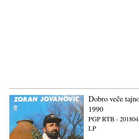
Dobro veče tajn
1990
PGP RTB - 201804
LP