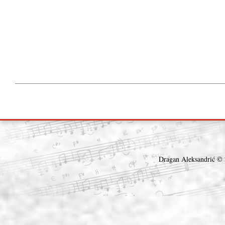
Dragan Aleksandrić © 