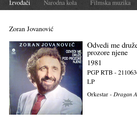
Izvođači
Narodna kola
Filmska muzika
Zoran Jovanović
Odvedi me druž
prozore njene
1981
PGP RTB - 211063
LP
Orkestar -
Dragan A