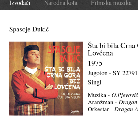
Izvođači
Narodna kola
Filmska muzika
Spasoje Dukić
Šta bi bila Crna
Lovćena
1975
Jugoton - SY 22791
Singl
Muzika -
O.Pjevovi
Aranžman -
Dragan 
Orkestar -
Dragan A