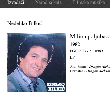
Izvođači
Narodna kola
Filmska muzika
Nedeljko Bilkić
Milion poljubac
1982
PGP RTB - 2110989
LP
Aranžman -
Dragan Aleks
Orkestar -
Dragan Aleksa